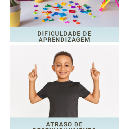
dificuldade de aprendizagem não está relacionada a
quase 40% das crianças em fase escolar. A
cognitivos e causas culturais e emocionais, afetando
As dificuldades de aprendizagem surgem por déficits
DIFICULDADE DE APRENDIZAGEM
DIFICULDADE DE
APRENDIZAGEM
CLIQUE AQUI
criança.
lidar com frustrações ou ambientes estranhos para a
com outras pessoas, a autonomia e a habilidade de
habilidades psicossociais, que abrangem a interação
afetar as habilidades motoras, a linguagem e as
O atraso de desenvolvimento neuropsicomotor pode
ATRASO DE DESENVOLVIMENTO
ATRASO DE