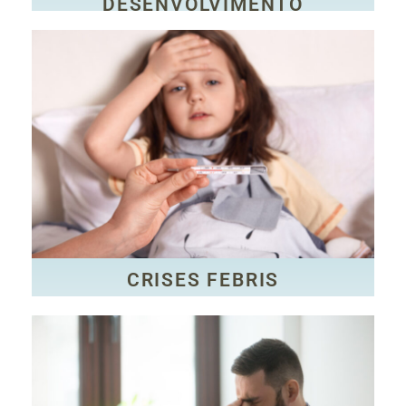
DESENVOLVIMENTO
CLIQUE AQUI
crise epiléptica.
caracterizadas pela presença de febre associada a
saúde que atinge crianças de 6 meses a 6 anos,
As crises convulsivas febris são um fenômeno de
CRISES FEBRIS
CRISES FEBRIS
CLIQUE AQUI