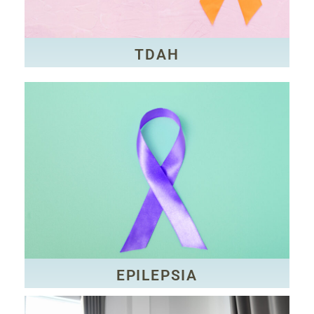
uma condição neurológica crônica que afeta a
O transtorno do déficit de atenção e hiperatividade é
TDAH
TDAH
CLIQUE AQUI
tratada.
repetem em intervalos frequentes, caso não seja
comum, caracterizado por crises epiléticas que se
A epilepsia é um distúrbio neurológico muito
EPILEPSIA
EPILEPSIA