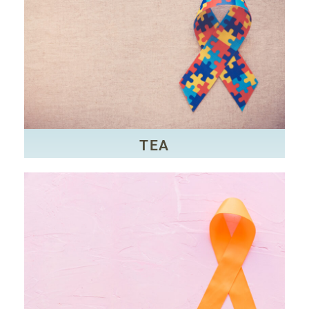
CLIQUE AQUI
atenção compartilhada.
habilidades socioemocionais, da linguagem e a da
caracteriza por deficiências no desenvolvimento de
uma condição de saúde neurológica que se
O transtorno do espectro autista – ou autismo – é
TEA
TEA
CLIQUE AQUI
podem se mostrar de forma mais clara na criança.
identificado na fase escolar, quando os sintomas
impulsivos. O TDAH geralmente começa a ser
acompanhado de comportamentos hiperativos e
capacidade de foco e aprendizagem, podendo ser