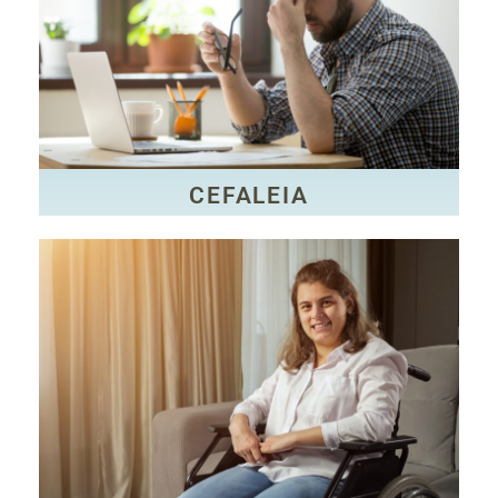
mesmo ser efeito colateral do uso de medicamentos.
distúrbios físicos, emocionais e psicológicos, ou
idades, de crianças à idosos. Pode estar associada a
de cabeça frequentes e atinge pacientes de todas as
A cefaleia é uma condição caracterizada por dores
CEFALEIA
CEFALEIA
CLIQUE AQUI
Saúde da Organização Mundial da Saúde (OMS).
Internacional de Funcionalidade, Incapacidade e
moderada ou grave segundo a Classificação
força e postura corporal. A paralisia pode ser leve,
desenvolvimento das habilidades de movimento,
Ela afeta o desenvolvimento motor, influenciando no