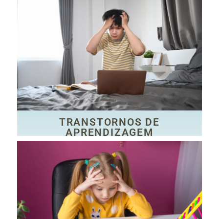
CLIQUE AQUI
TDAH, a dislexia e a discalculia.
das habilidades intelectuais do indivíduo, tais como o
desempenho acadêmico e pleno desenvolvimento
aprendizagem da criança, interferindo no seu
condições médicas que prejudicam o potencial de
Os transtornos de aprendizagem são, em geral,
APRENDIZAGEM
TRANSTORNOS DE
TRANSTORNOS DE
APRENDIZAGEM
CLIQUE AQUI
sociais do seu entorno.
externas ao indivíduo, associadas às questões
um transtorno neurobiológico, mas a condições