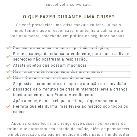
suscetível à convulsão.
O QUE FAZER DURANTE UMA CRISE?
Se você presenciar uma crise convulsiva febril, o mais
importante é que o responsável mantenha a calma e aja
racionalmente, colocando em prática os seguintes passos:
Posicione a criança em uma superfície protegida;
Firme a cabeça da criança lateralmente, para que a saliva e
secreções não obstruam a respiração;
Afaste objetos que possam machucar;
Não force o interrompimento dos movimentos;
Não introduza nada na boca da criança;
Se possível, cronometre o tempo de duração da convulsão -
passados os 5 minutos de crise ininterrupta, leve a criança
imediatamente a um Pronto Atendimento;
Após a crise, é possível que a criança fique sonolenta.
Permita que ela durma, mas leve-a ao médico sob todos os
casos.
Após as crises febris, a criança deve passar por exames de
rotina que garantam seu estado de saúde, além de permanecer
em observação pela equipe médica e pelos pais a fim de evitar